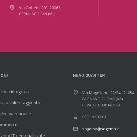
Via Gobetti, 2/C -20063
CERNUSCO S/N (MI)
IONI
HEAD QUARTER
stica integrata
Via Magellano, 22/24 - 21054
FAGNANO OLONA (VA)
izi a valore aggiunto
P.IVA: IT05036140159
ded warehouse
0331.61.37.01
ommerce
sogema@sogema.it
zioni IT personalizzate