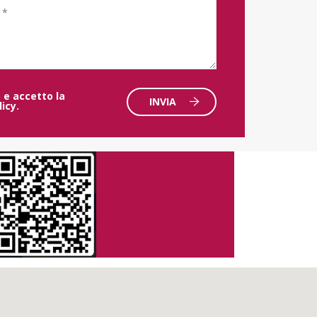
 e accetto la
INVIA
licy
.