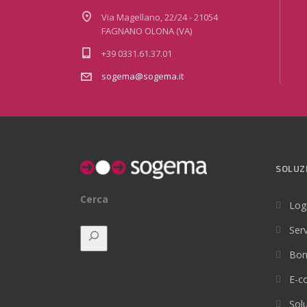
Via Magellano, 22/24 - 21054
FAGNANO OLONA (VA)
+39 0331.61.37.01
sogema@sogema.it
SOLUZ
Cerca
Logi
Serv
Bon
E-c
Solu