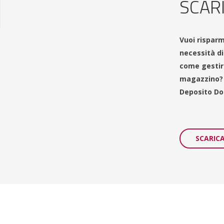
SCAR
Vuoi risparm
necessità d
come gestire
magazzino? S
Deposito Do
SCARIC