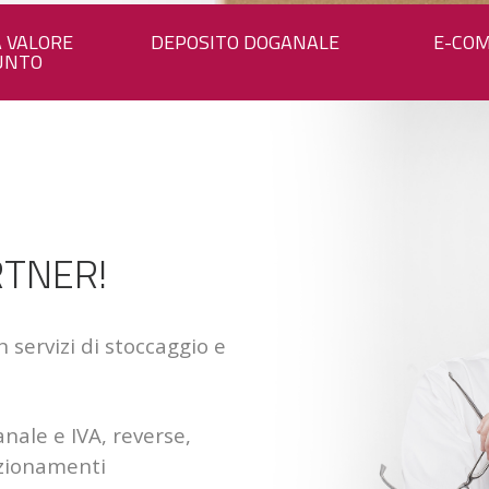
A VALORE
DEPOSITO DOGANALE
E-CO
UNTO
RTNER!
n servizi di stoccaggio e
anale e IVA, reverse,
ezionamenti