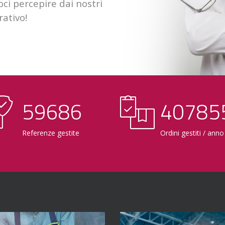
ci percepire dai nostri
rativo!
60000
41000
Referenze gestite
Ordini gestiti / anno