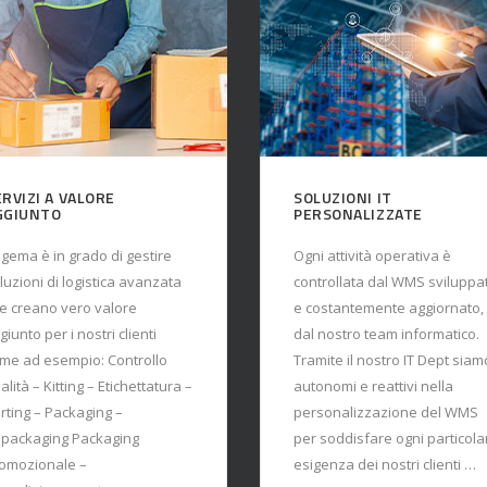
ERVIZI A VALORE
SOLUZIONI IT
GGIUNTO
PERSONALIZZATE
gema è in grado di gestire
Ogni attività operativa è
luzioni di logistica avanzata
controllata dal WMS sviluppa
e creano vero valore
e costantemente aggiornato,
giunto per i nostri clienti
dal nostro team informatico.
me ad esempio: Controllo
Tramite il nostro IT Dept siam
alità – Kitting – Etichettatura –
autonomi e reattivi nella
rting – Packaging –
personalizzazione del WMS
packaging Packaging
per soddisfare ogni particola
omozionale –
esigenza dei nostri clienti …