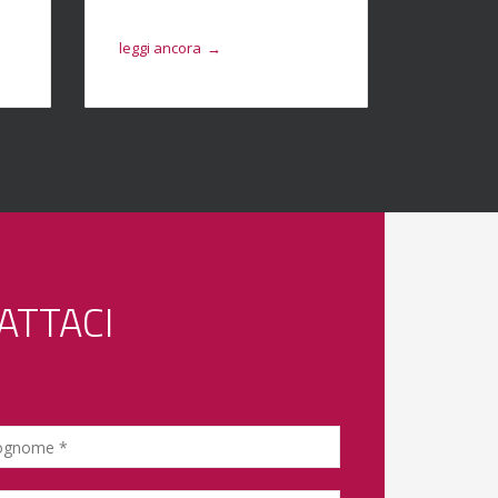
leggi ancora
leggi anc
→
ATTACI