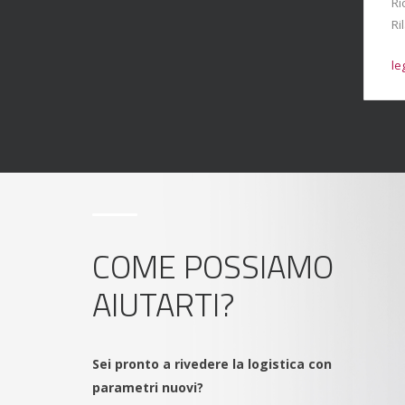
Ri
Ri
leggi ancora
→
le
COME POSSIAMO
AIUTARTI?
Sei pronto a rivedere la logistica con
parametri nuovi?