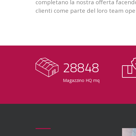
completano la nostra offerta facendo
clienti come parte del loro team ope
29000
Magazzino HQ mq