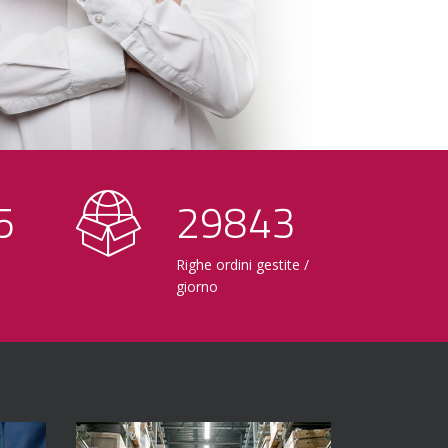
0
30000
Righe ordini gestite /
giorno