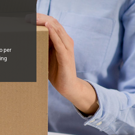
o per
ging