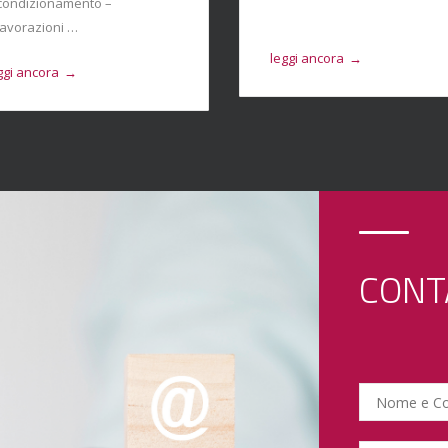
condizionamento –
lavorazioni …
leggi ancora
→
ggi ancora
→
CONT