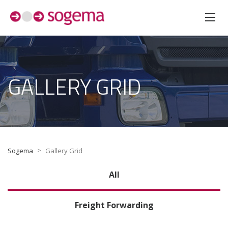
GALLERY GRID
>
Sogema
Gallery Grid
All
Freight Forwarding