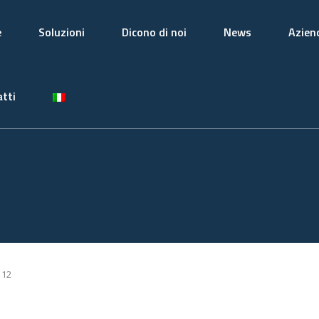
e
Soluzioni
Dicono di noi
News
Azien
tti
 12