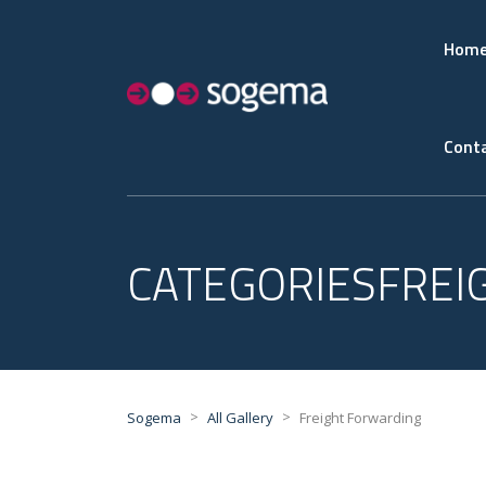
Hom
Conta
CATEGORIESFREI
>
>
Sogema
All Gallery
Freight Forwarding