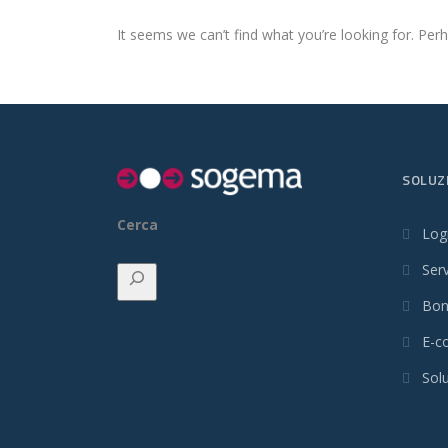
It seems we can’t find what you’re looking for. Per
SOLUZ
Cerca
Logi
Serv
Bon
E-c
Solu