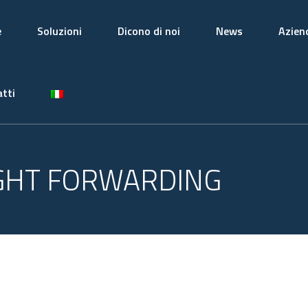
e
Soluzioni
Dicono di noi
News
Azien
tti
GHT FORWARDING