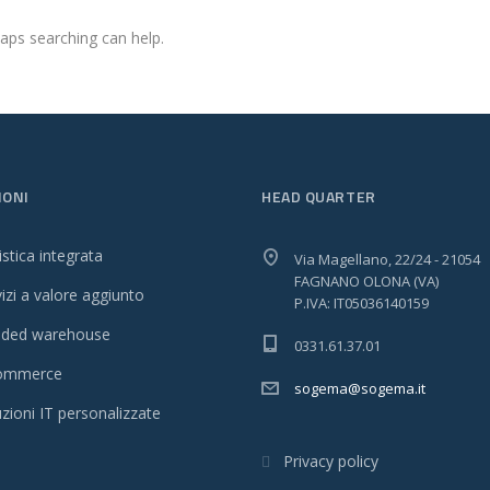
haps searching can help.
IONI
HEAD QUARTER
stica integrata
Via Magellano, 22/24 - 21054
FAGNANO OLONA (VA)
izi a valore aggiunto
P.IVA: IT05036140159
ded warehouse
0331.61.37.01
ommerce
sogema@sogema.it
zioni IT personalizzate
Privacy policy