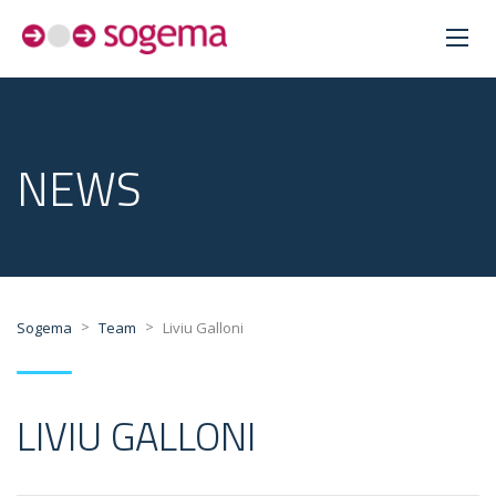
NEWS
>
>
Sogema
Team
Liviu Galloni
LIVIU GALLONI